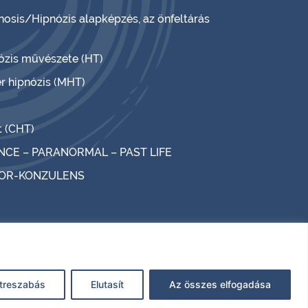
nosis/Hipnózis alapképzés, az önfeltárás
nózis művészete (HT)
r hipnózis (MHT)
t (CHT)
NCE – PARANORMAL – PAST LIFE
TOR-KONZULENS
treszabás
Elutasít
Az összes elfogadása