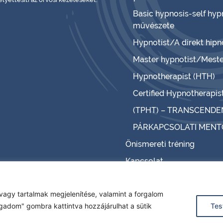
Basic hypnosis-self hyp
művészete
Hypnotist/A direkt hip
Master hypnotist/Meste
Hypnotherapist (HTH)
Certified Hypnotherapis
(TPHT) – TRANSCENDE
PÁRKAPCSOLATI MEN
Önismereti tréning
Kapcsolat
vagy tartalmak megjelenítése, valamint a forgalom
Impresszum
|
Adatkezelési Tájékoztató
gadom" gombra kattintva hozzájárulhat a sütik
Tes
© 2026 Minden jog fenntartva
Maintained by
femstudio.hu