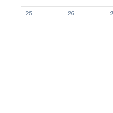
0
0
25
26
esemény,
esemény,