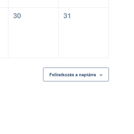
0
0
30
31
esemény,
esemény,
Feliratkozás a naptárra