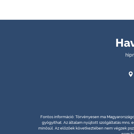
Hav
hip
Fontos információ: Törvényesen ma Magyarországon
gyógyíthat. Az általam nyújtott szolgáltatás mns. 
minősül. Az előzőek következtében nem végzek pszi
nem he