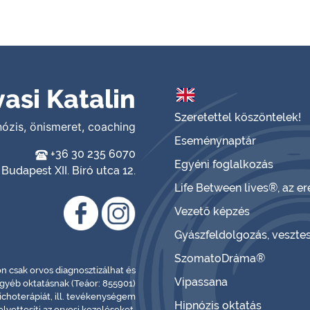
asi Katalin
Szeretettel köszöntelek!
nózis, önismeret, coaching
Eseménynaptár
+36 30 235 6070
Egyéni foglalkozás
Budapest XII. Bíró utca 12.
Life Between lives®, az 
Vezető képzés
Gyászfeldolgozás, veszte
SzomatoDráma®
 csak orvos diagnosztizálhat és
Vipassana
egyéb oktatásnak (Teáor: 855901)
choterápiát, ill. tevékenységem
Hipnózis oktatás
lyettesíti az orvosi kezeléseket.