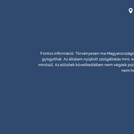
Fontos információ: Törvényesen ma Magyarországon
gyógyíthat. Az általam nyújtott szolgáltatás mns. 
minősül. Az előzőek következtében nem végzek pszi
nem he