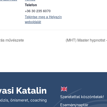
Telefon
+36 30 235 6070
Tekintse meg a Helyszín
weboldalát
árás művészete
(MHT) Master hypnotist 
asi Katalin
Szeretettel köszöntelek!
nózis, önismeret, coaching
Eseménynaptár