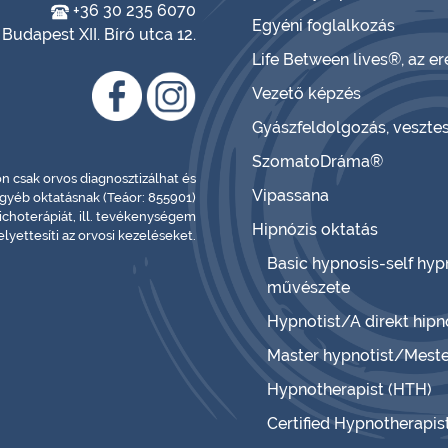
+36 30 235 6070
Egyéni foglalkozás
Budapest XII. Bíró utca 12.
Life Between lives®, az 
Vezető képzés
Gyászfeldolgozás, veszte
SzomatoDráma®
 csak orvos diagnosztizálhat és
Vipassana
egyéb oktatásnak (Teáor: 855901)
choterápiát, ill. tevékenységem
Hipnózis oktatás
lyettesíti az orvosi kezeléseket.
Basic hypnosis-self hyp
művészete
Hypnotist/A direkt hip
Master hypnotist/Meste
Hypnotherapist (HTH)
Certified Hypnotherapis