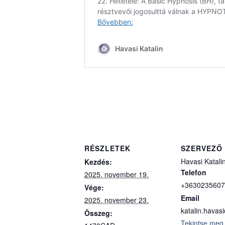
RÉSZLETEK
SZERVEZŐ
Havasi Katali
Kezdés:
Telefon
2025. november 19.
+3630235607
Vége:
Email
2025. november 23.
katalin.hava
Összeg:
Tekintse meg