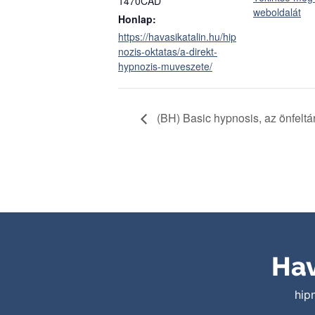
1470CAD
weboldalát
Honlap:
https://havasikatalin.hu/hip
nozis-oktatas/a-direkt-
hypnozis-muveszete/
(BH) Basic hypnosis, az önfelt
Hav
hip