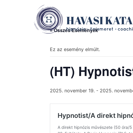
Havasi Katalin
hipnózis, önismeret, coaching
Skip
to
« Összes Események
content
Ez az esemény elmúlt.
(HT) Hypnotis
2025. november 19.
-
2025. novembe