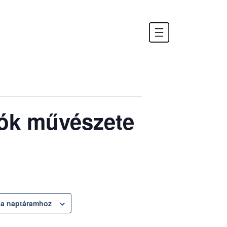
iók művészete
a naptáramhoz