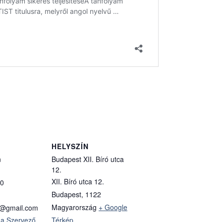
HELYSZÍN
n
Budapest XII. Bíró utca
12.
XII. Bíró utca 12.
0
Budapest
,
1122
Magyarország
+ Google
si@gmail.com
 a Szervező
Térkép