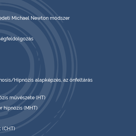
eredeti Michael Newton módszer
ségfeldolgozás
nosis/Hipnózis alapképzés, az önfeltárás
nózis művészete (HT)
r hipnózis (MHT)
t (CHT)