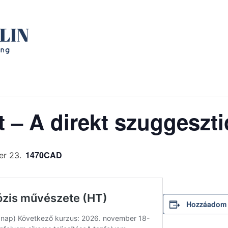
t – A direkt szuggeszt
1470CAD
r 23.
Hozzáadom 