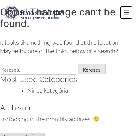
Havasi Katalin
hipnózis, önismeret, coaching
Oops! That page can’t be
Skip
to
found.
content
It looks like nothing was found at this location.
Maybe try one of the links below or a search?
Keresés:
Most Used Categories
Nincs kategória
Archívum
Try looking in the monthly archives.