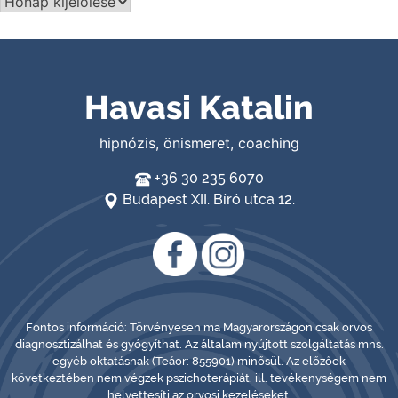
Archívum
Havasi Katalin
hipnózis, önismeret, coaching
+36 30 235 6070
Budapest XII. Bíró utca 12.
Fontos információ: Törvényesen ma Magyarországon csak orvos
diagnosztizálhat és gyógyíthat. Az általam nyújtott szolgáltatás mns.
egyéb oktatásnak (Teáor: 855901) minősül. Az előzőek
következtében nem végzek pszichoterápiát, ill. tevékenységem nem
helyettesíti az orvosi kezeléseket.