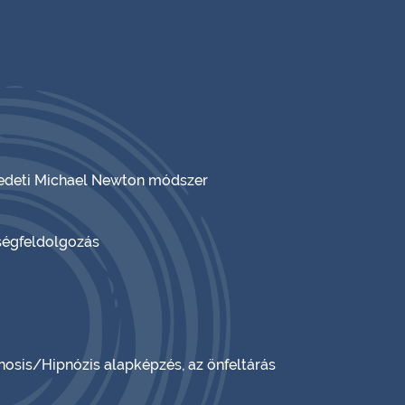
eredeti Michael Newton módszer
ségfeldolgozás
nosis/Hipnózis alapképzés, az önfeltárás