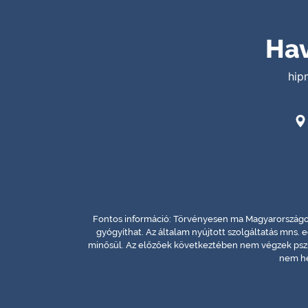
Hav
hip
Fontos információ: Törvényesen ma Magyarországon
gyógyíthat. Az általam nyújtott szolgáltatás mns. 
minősül. Az előzőek következtében nem végzek pszi
nem he