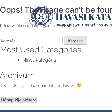
Havasi Katalin
hipnózis, önismeret, coaching
Oops! That page can’t be fou
Skip
to
content
It looks like nothing was found at this location. Mayb
Keresés:
Most Used Categories
Nincs kategória
Archívum
Try looking in the monthly archives.
Archívum