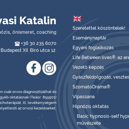
asi Katalin
Szeretettel köszöntelek!
nózis, önismeret, coaching
Eseménynaptár
+36 30 235 6070
Egyéni foglalkozás
Budapest XII. Bíró utca 12.
Life Between lives®, az 
Vezető képzés
Gyászfeldolgozás, veszte
SzomatoDráma®
 csak orvos diagnosztizálhat és
Vipassana
egyéb oktatásnak (Teáor: 855901)
choterápiát, ill. tevékenységem
Hipnózis oktatás
lyettesíti az orvosi kezeléseket.
Basic hypnosis-self hyp
művészete