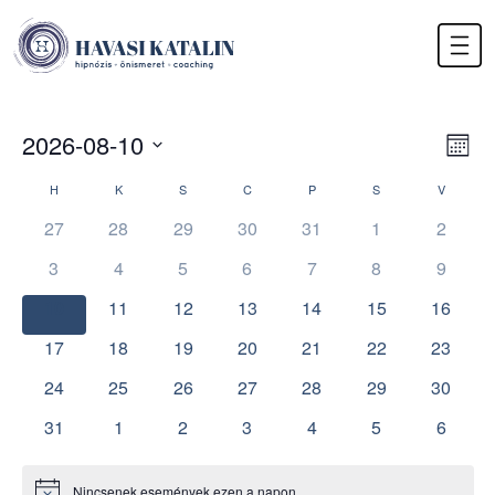
Havasi Katalin
hipnózis, önismeret, coaching
Skip
to
content
Es
2026-08-10
Nav
Hóna
né
néz
Dátum
Események
H
HÉTFŐ
K
KEDD
S
SZERDA
C
CSÜTÖRTÖK
P
PÉNTEK
S
SZOMBAT
V
VASÁRN
nav
kiválasztása.
naptár
27
28
29
30
31
1
2
3
4
5
6
7
8
9
10
11
12
13
14
15
16
17
18
19
20
21
22
23
24
25
26
27
28
29
30
31
1
2
3
4
5
6
Nincsenek események ezen a napon.