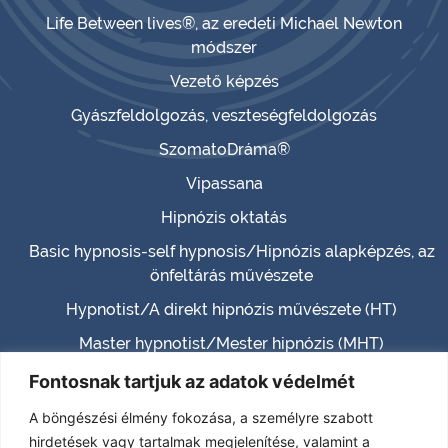
Life Between lives®, az eredeti Michael Newton
módszer
Vezető képzés
Gyászfeldolgozás, veszteségfeldolgozás
SzomatoDráma®
Vipassana
Hipnózis oktatás
Basic hypnosis-self hypnosis/Hipnózis alapképzés, az
önfeltárás művészete
Hypnotist/A direkt hipnózis művészete (HT)
Master hypnotist/Mester hipnózis (MHT)
Hypnotherapist (HTH)
Fontosnak tartjuk az adatok védelmét
Certified Hypnotherapist (CHT)
A böngészési élmény fokozása, a személyre szabott
hirdetések vagy tartalmak megjelenítése, valamint a
(TPHT) – TRANSCENDENCE – PARANORMAL – PAST