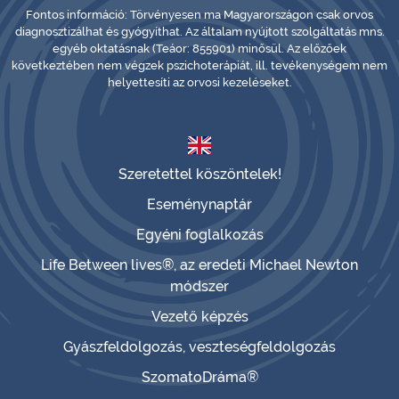
Fontos információ: Törvényesen ma Magyarországon csak orvos
diagnosztizálhat és gyógyíthat. Az általam nyújtott szolgáltatás mns.
egyéb oktatásnak (Teáor: 855901) minősül. Az előzőek
következtében nem végzek pszichoterápiát, ill. tevékenységem nem
helyettesíti az orvosi kezeléseket.
Szeretettel köszöntelek!
Eseménynaptár
Egyéni foglalkozás
Life Between lives®, az eredeti Michael Newton
módszer
Vezető képzés
Gyászfeldolgozás, veszteségfeldolgozás
SzomatoDráma®