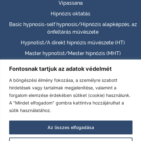
Vipassana
Hipnózis oktatás
Basic hypnosis-self hypnosis/Hipnózis alapképzés, az
önfeltárás művészete
Hypnotist/A direkt hipnózis művészete (HT)
Master hypnotist/Mester hipnózis (MHT)
Hypnotherapist (HTH)
Fontosnak tartjuk az adatok védelmét
Certified Hypnotherapist (CHT)
A böngészési élmény fokozása, a személyre szabott
(TPHT) – TRANSCENDENCE – PARANORMAL – PAST
hirdetések vagy tartalmak megjelenítése, valamint a
LIFE
forgalom elemzése érdekében sütiket (cookie) használunk.
A "Mindet elfogadom" gombra kattintva hozzájárulhat a
PÁRKAPCSOLATI MENTOR-KONZULENS
sütik használatához.
Önismereti tréning
Kapcsolat
Az összes elfogadása