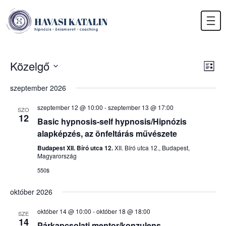
Havasi Katalin
hipnózis, önismeret, coaching
Skip
to
content
Es
Közelgő
Nav
Lista
né
néz
Dátum
szeptember 2026
nav
kiválasztása.
szeptember 12 @ 10:00
-
szeptember 13 @ 17:00
SZO
12
Basic hypnosis-self hypnosis/Hipnózis
alapképzés, az önfeltárás művészete
Budapest XII. Bíró utca 12.
XII. Bíró utca 12., Budapest,
Magyarország
550$
október 2026
október 14 @ 10:00
-
október 18 @ 18:00
SZE
14
Párkapcsolati mentor/konzulens