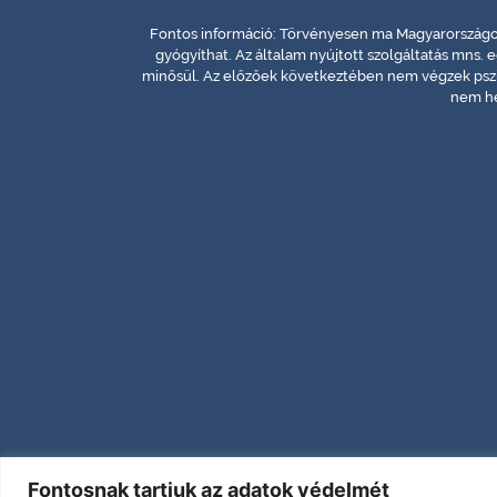
Fontos információ: Törvényesen ma Magyarországon
gyógyíthat. Az általam nyújtott szolgáltatás mns. 
minősül. Az előzőek következtében nem végzek pszi
nem he
Fontosnak tartjuk az adatok védelmét