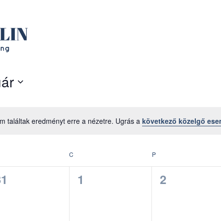
uár
m találtak eredményt erre a nézetre. Ugrás a
következő közelgő es
Notice
ERDA
C
CSÜTÖRTÖK
P
PÉNTEK
0
0
0
31
1
2
esemény,
esemény,
esemény,