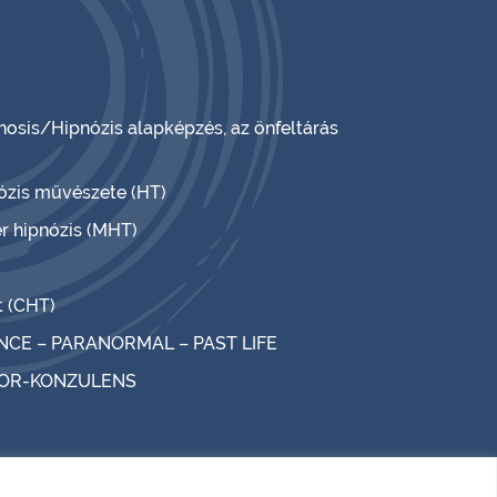
nosis/Hipnózis alapképzés, az önfeltárás
nózis művészete (HT)
r hipnózis (MHT)
t (CHT)
NCE – PARANORMAL – PAST LIFE
TOR-KONZULENS