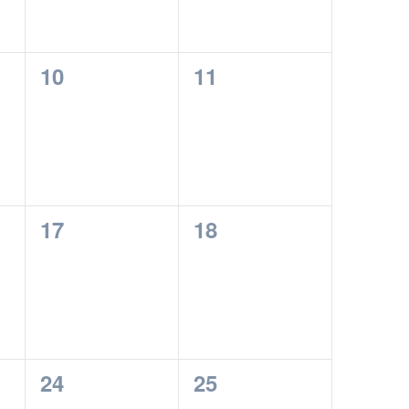
0
0
10
11
esemény,
esemény,
0
0
17
18
esemény,
esemény,
0
0
24
25