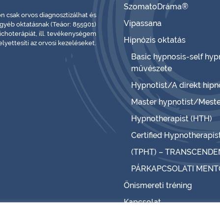
SzomatoDráma®
 csak orvos diagnosztizálhat és
Vipassana
egyéb oktatásnak (Teáor: 855901)
choterápiát, ill. tevékenységem
Hipnózis oktatás
lyettesíti az orvosi kezeléseket.
Basic hypnosis-self hyp
művészete
Hypnotist/A direkt hip
Master hypnotist/Meste
Hypnotherapist (HTH)
Certified Hypnotherapis
(TPHT) – TRANSCENDE
PÁRKAPCSOLATI MEN
Önismereti tréning
Kapcsolat